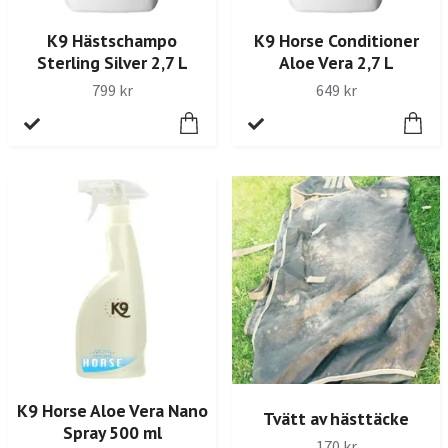
K9 Hästschampo
K9 Horse Conditioner
Sterling Silver 2,7 L
Aloe Vera 2,7 L
799 kr
649 kr
K9 Horse Aloe Vera Nano
Tvätt av hästtäcke
Spray 500 ml
170 kr