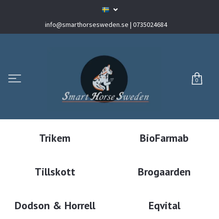
info@smarthorsesweden.se
| 0735024684
0
Trikem
BioFarmab
Tillskott
Brogaarden
Dodson & Horrell
Eqvital