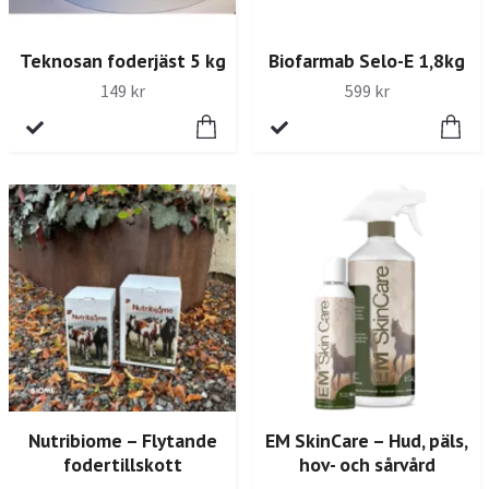
Teknosan foderjäst 5 kg
Biofarmab Selo-E 1,8kg
149 kr
599 kr
Nutribiome – Flytande
EM SkinCare – Hud, päls,
fodertillskott
hov- och sårvård