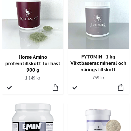
FYTOMIN - 1 kg
Horse Amino
Växtbaserat mineral och
proteintillskott för häst
näringstillskott
900 g
759 kr
1 149 kr