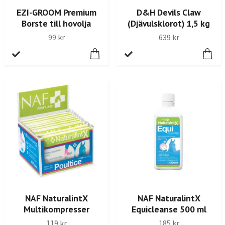
EZI-GROOM Premium
D&H Devils Claw
Borste till hovolja
(Djävulsklorot) 1,5 kg
99 kr
639 kr
NAF NaturalintX
NAF NaturalintX
Multikompresser
Equicleanse 500 ml
119 kr
185 kr