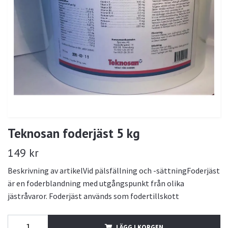
Teknosan foderjäst 5 kg
149 kr
Beskrivning av artikelVid pälsfällning och -sättningFoderjäst
är en foderblandning med utgångspunkt från olika
jästråvaror. Foderjäst används som fodertillskott
LÄGG I KORGEN