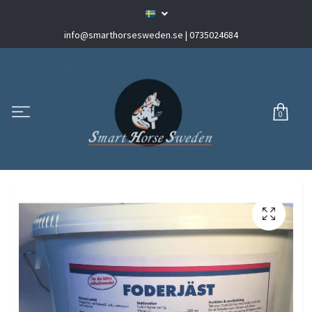
info@smarthorsesweden.se
| 0735024684
0