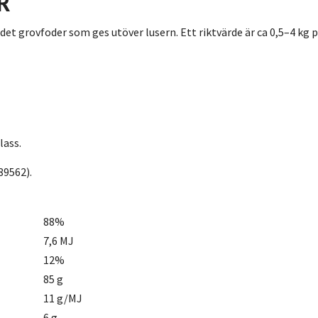
R
 grovfoder som ges utöver lusern. Ett riktvärde är ca 0,5–4 kg per
ass.
89562).
88%
7,6 MJ
12%
85 g
11 g/MJ
6 g