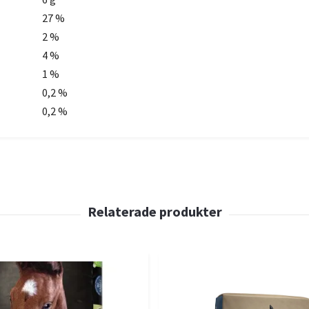
27 %
2 %
4 %
1 %
0,2 %
0,2 %