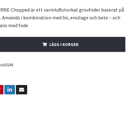
NE Chopped är ett varmluftstorkat grovfoder baserat på
. Används i kombination med hö, ensilage och bete – och
ans med fode
LÄGG I KORGEN
pa50146