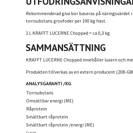
UTFODRINGSANVISNINGA
Rekommenderad giva bör baseras på näringsvärdet i det
torrsubstans grovfoder per 100 kg häst.
1 L KRAFFT LUCERNE Chopped = ca 0,3 kg.
SAMMANSÄTTNING
KRAFFT LUCERNE Chopped innehåller lusern och mel
Produkten tillverkas av en extern producent (208-G8
ANALYSGARANTI /KG
Torrsubstans
Omsättbar energi (ME)
Råprotein
Smältbart råprotein
Smältbart råprotein /energi (ME)
Lysin