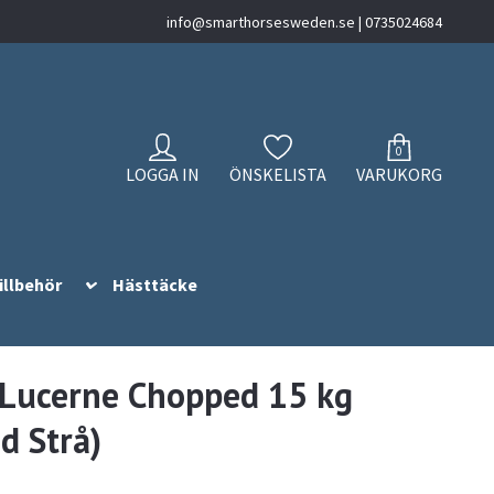
info@smarthorsesweden.se
| 0735024684
0
LOGGA IN
ÖNSKELISTA
VARUKORG
illbehör
Hästtäcke
 Lucerne Chopped 15 kg
d Strå)