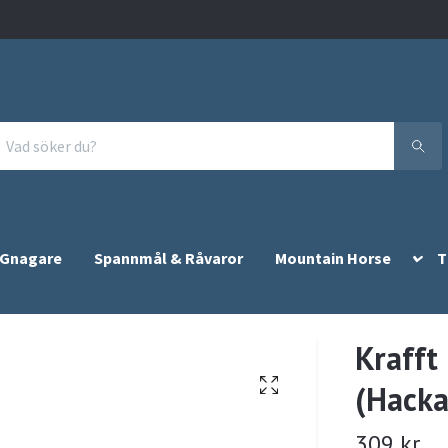
 Gnagare
Spannmål & Råvaror
Mountain Horse
T
Krafft
(Hacka
309 kr