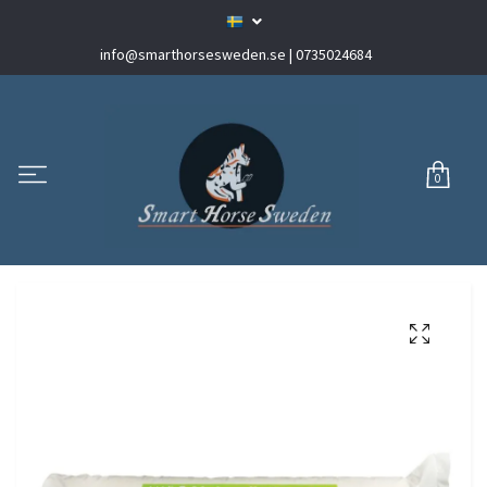
info@smarthorsesweden.se
| 0735024684
0