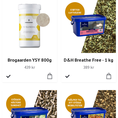
Brogaarden YSY 800g
D&H Breathe Free - 1 kg
439 kr
389 kr