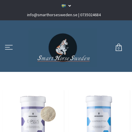
info@smarthorsesweden.se
| 0735024684
0