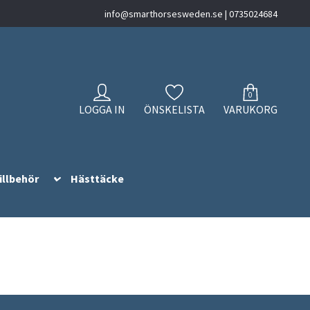
info@smarthorsesweden.se
| 0735024684
0
LOGGA IN
ÖNSKELISTA
VARUKORG
illbehör
Hästtäcke