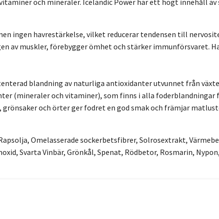
 vitaminer och mineraler. Icelandic Power har ett högt innehåll av 
ingen havrestärkelse, vilket reducerar tendensen till nervositet 
gen av muskler, förebygger ömhet och stärker immunförsvaret. Har
tenterad blandning av naturliga antioxidanter utvunnet från växter
nter (mineraler och vitaminer), som finns i alla foderblandningar 
, grönsaker och örter ger fodret en god smak och främjar matlust
Rapsolja, Omelasserade sockerbetsfibrer, Solrosextrakt, Värmebe
oxid, Svarta Vinbär, Grönkål, Spenat, Rödbetor, Rosmarin, Nypon