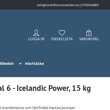
info@smarthorsesweden.se
| 0735024684
0
LOGGA IN
ÖNSKELISTA
VARUKORG
illbehör
Hästtäcke
l 6 - Icelandic Power, 15 kg
ll islandshästar och lättfödda hästar/ponnyer