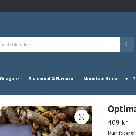
 Gnagare
Spannmål & Råvaror
Mountain Horse
T
Optima
409 kr
Müslifoder ti