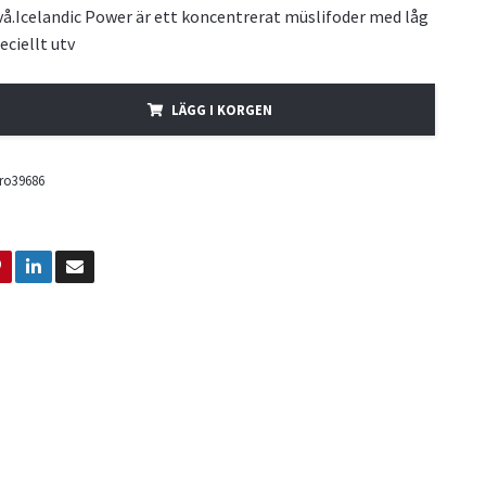
vå.Icelandic Power är ett koncentrerat müslifoder med låg
eciellt utv
LÄGG I KORGEN
ro39686