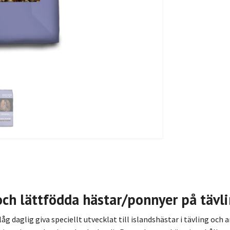
 och lättfödda hästar/ponnyer på tävli
g daglig giva speciellt utvecklat till islandshästar i tävling och 