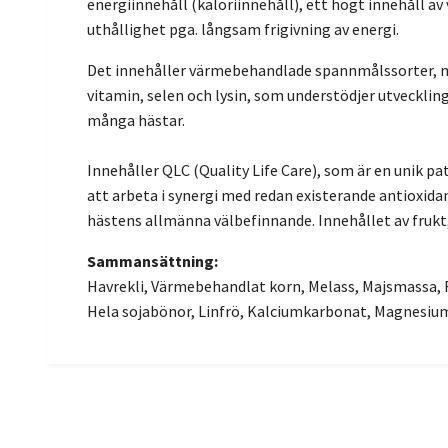
energiinnehåll (kaloriinnehåll), ett högt innehåll av
uthållighet pga. långsam frigivning av energi.
Det innehåller värmebehandlade spannmålssorter, men 
vitamin, selen och lysin, som understödjer utvecklin
många hästar.
Innehåller QLC (Quality Life Care), som är en unik pa
att arbeta i synergi med redan existerande antioxida
hästens allmänna välbefinnande. Innehållet av frukt
Sammansättning:
Havrekli, Värmebehandlat korn, Melass, Majsmassa, 
Hela sojabönor, Linfrö, Kalciumkarbonat, Magnesium