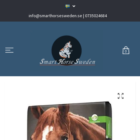
info@smarthorsesweden.se
| 0735024684
0