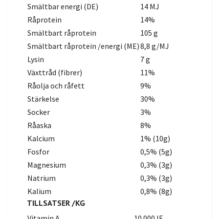
Smältbar energi (DE)
14 MJ
Råprotein
14%
Smältbart råprotein
105 g
Smältbart råprotein /energi (ME)
8,8 g/MJ
Lysin
7 g
Växttråd (fibrer)
11%
Råolja och råfett
9%
Stärkelse
30%
Socker
3%
Råaska
8%
Kalcium
1% (10g)
Fosfor
0,5% (5g)
Magnesium
0,3% (3g)
Natrium
0,3% (3g)
Kalium
0,8% (8g)
TILLSATSER /KG
Vitamin A
10 000 IE