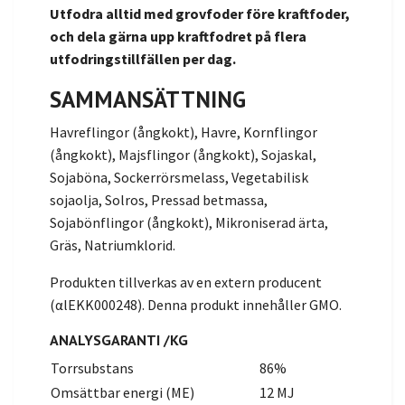
Utfodra alltid med grovfoder före kraftfoder,
och dela gärna upp kraftfodret på flera
utfodringstillfällen per dag.
SAMMANSÄTTNING
Havreflingor (ångkokt), Havre, Kornflingor
(ångkokt), Majsflingor (ångkokt), Sojaskal,
Sojaböna, Sockerrörsmelass, Vegetabilisk
sojaolja, Solros, Pressad betmassa,
Sojabönflingor (ångkokt), Mikroniserad ärta,
Gräs, Natriumklorid.
Produkten tillverkas av en extern producent
(αlEKK000248). Denna produkt innehåller GMO.
ANALYSGARANTI /KG
Torrsubstans
86%
Omsättbar energi (ME)
12 MJ