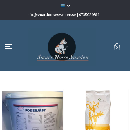
info@smarthorsesweden.se
| 0735024684
0