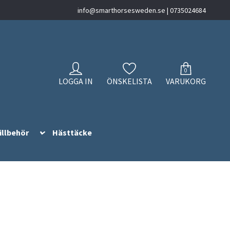
info@smarthorsesweden.se
| 0735024684
0
LOGGA IN
ÖNSKELISTA
VARUKORG
illbehör
Hästtäcke