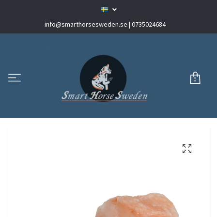
info@smarthorsesweden.se
| 0735024684
0