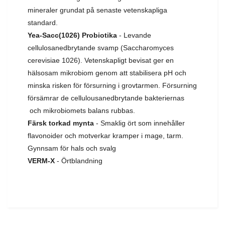
mineraler grundat på senaste vetenskapliga
standard.
Yea-Sa
cc(1026) Probiotika
- Levande
cellulosanedbrytande svamp (Saccharomyces
cerevisiae 1026). Vetenskapligt bevisat ger en
hälsosam mikrobiom genom att stabilisera pH och
minska risken för försurning i grovtarmen. Försurning
försämrar de cellulousanedbrytande bakteriernas
och mikrobiomets balans rubbas.
Färsk torkad mynta
- Smaklig ört som innehåller
flavonoider och motverkar kramper i mage, tarm.
Gynnsam för hals och svalg
VERM-X
- Örtblandning