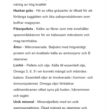
näring av hög kvalitét
Hackat gräs
- Hö av olika gräsarter är tillsatt för att
förlänga tuggtiden och öka salivproduktionen som
buffrar magsyran.
Fiberpellets
- Källor av fibrer som inte innehåller
spannmålskärnor för en hälsosam mikrobiom och
mag-tarmhälsa.
Ärtor
- Mikroniserade. Baljväxt med högvärdigt
protein och en kvalitativ källa av aminosyror och B
vitaminer.
Linfrö
- Pellets och olja. Källa till essentiell olja,
Omega 3, 6, 9 i en korrekt mängd och inbördes
balans. Essentiell oljor är involverade i hormon- och
immunsystemet. Omega oljor förbättrar
cellmembranen vilket syns på huden, hårremmen
och taglet.
Unik mineral
- Mineralpellets med en unik
sammansättning. Ökad mängd av vitaminer och