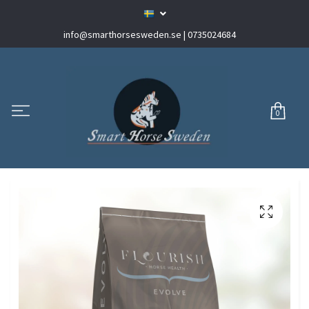
info@smarthorsesweden.se
| 0735024684
0