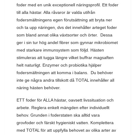
foder med en unik exceptionell näringsprofil. Ett foder
till alla hästar. Alla råvaror är valda utifrån
fodersmältningens egen förutsättning att bryta ner
och ta upp näringen, dvs det innehåller arteget foder
som bland annat olika växtsorter och örter. Dessa
ger i sin tur hög andel fibrer som gynnar mikrobiomet
med starkare immunsystem som följd. Hästen
stimuleras att tugga längre vilket buffrar magsaften
helt naturligt. Enzymer och probiotika hjälper
fodersmältningen att komma i balans. Du behöver
inte ge några andra tillskott då TOTAL innehåller all
näring hästen behöver.
ETT foder för ALLA hästar, oavsett livssituation och
arbete. Reglera enkelt mängden efter individuellt
behov. Grunden i foderstaten ska alltid vara
grovfoder och färskt hygieniskt vatten. Komplettera
med TOTAL för att uppfylla behovet av olika arter av