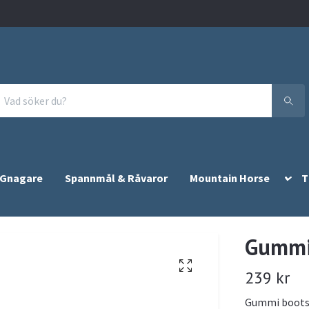
 Gnagare
Spannmål & Råvaror
Mountain Horse
T
Gummi 
239 kr
Gummi boots m