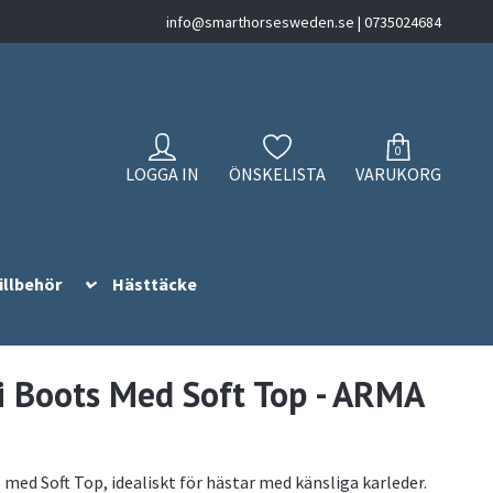
info@smarthorsesweden.se
| 0735024684
0
LOGGA IN
ÖNSKELISTA
VARUKORG
illbehör
Hästtäcke
Boots Med Soft Top - ARMA
ed Soft Top, idealiskt för hästar med känsliga karleder.