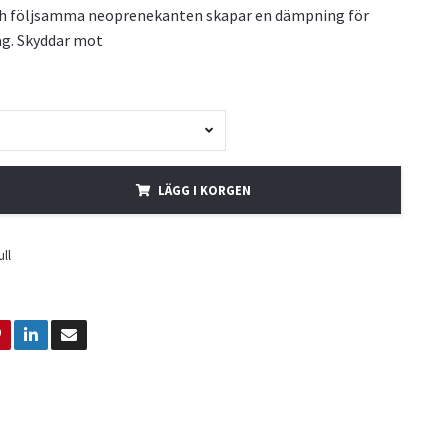
h följsamma neoprenekanten skapar en dämpning för
ag. Skyddar mot
LÄGG I KORGEN
ull