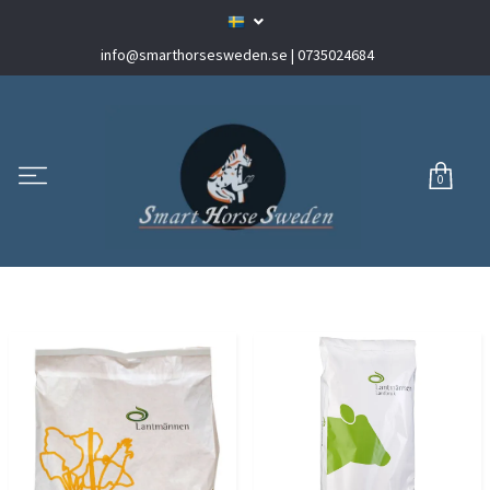
info@smarthorsesweden.se
| 0735024684
0