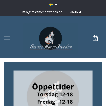
info@smarthorsesweden.se
| 0735024684
0