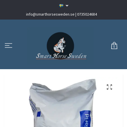
info@smarthorsesweden.se
| 0735024684
0