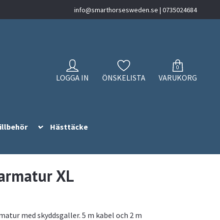
info@smarthorsesweden.se
| 0735024684
0
LOGGA IN
ÖNSKELISTA
VARUKORG
illbehör
Hästtäcke
armatur XL
matur med skyddsgaller. 5 m kabel och 2 m