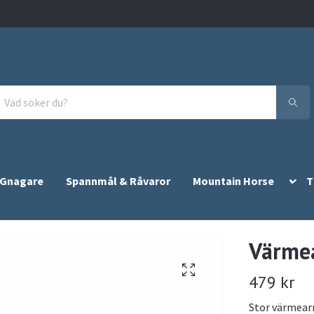
 Gnagare
Spannmål & Råvaror
Mountain Horse
T
Värme
479 kr
Stor värmear