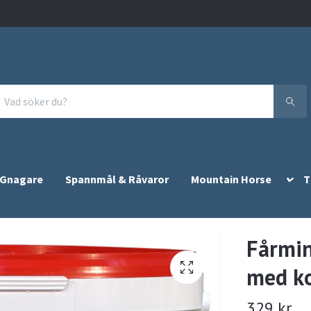
 Gnagare
Spannmål & Råvaror
Mountain Horse
T
Fårmin
med k
329 kr