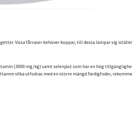
etter. Vissa fårraser behöver koppar, till dessa lämpar sig iställ
amin (3000 mg/kg) samt selenjäst som har en hög tillgänglighet för
aktlamm vilka utfodras med en större mängd färdigfoder, rekomme