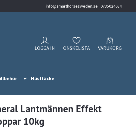
info@smarthorsesweden.se
| 0735024684
0
LOGGA IN
ÖNSKELISTA
VARUKORG
illbehör
Hästtäcke
eral Lantmännen Effekt
oppar 10kg