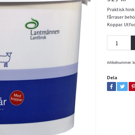
Praktisk hink
fårraser behöv
Koppar. Utfo
Artikelnummer:
k
Dela