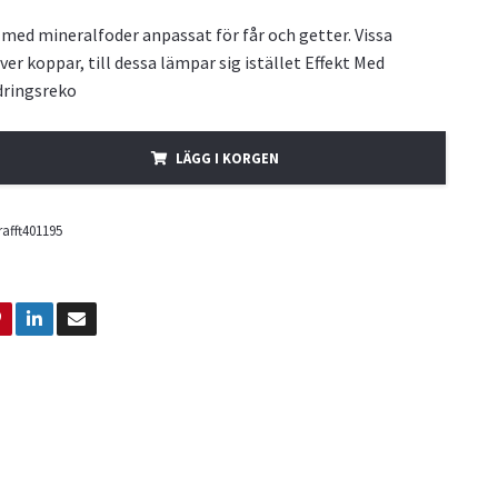
 med mineralfoder anpassat för får och getter. Vissa
er koppar, till dessa lämpar sig istället Effekt Med
dringsreko
LÄGG I KORGEN
rafft401195