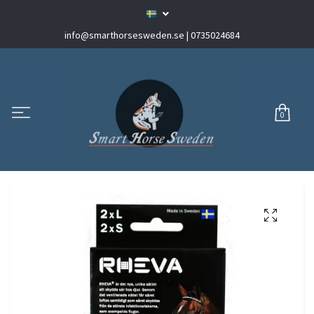
info@smarthorsesweden.se
| 0735024684
0