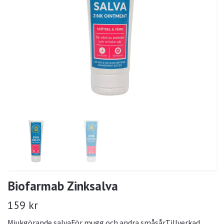
Biofarmab Zinksalva
159 kr
Mjukgörande salvaFör mugg och andra småsårTillverkad