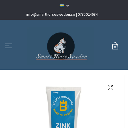
info@smarthorsesweden.se
| 0735024684
0