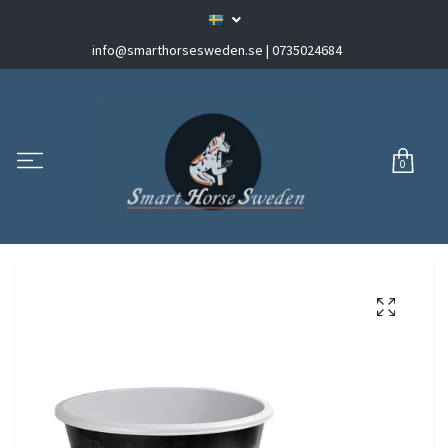
info@smarthorsesweden.se
| 0735024684
0