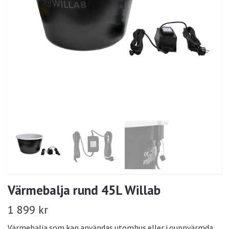
Värmebalja rund 45L Willab
1 899 kr
Värmebalja som kan användas utomhus eller i ouppvärmda