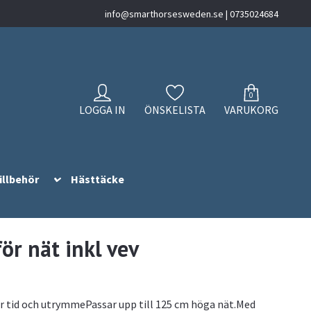
info@smarthorsesweden.se
| 0735024684
0
LOGGA IN
ÖNSKELISTA
VARUKORG
illbehör
Hästtäcke
ör nät inkl vev
r tid och utrymmePassar upp till 125 cm höga nät.Med