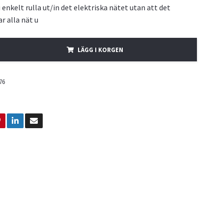
enkelt rulla ut/in det elektriska nätet utan att det
ar alla nät u
LÄGG I KORGEN
76