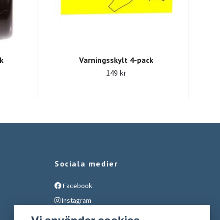
k
Varningsskylt 4-pack
149 kr
Sociala medier
Facebook
Instagram
YouTube