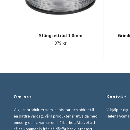
Stängseltråd 1,8mm
Grind
379 kr
Om oss
Kontakt
Vi gillar produkter som inspirerar och bidrar till
Vi hjälper dig
en bättre vardag. Våra produkter är utvalda med
Helena@Sma
omsorg och vi värnar om hållbarhet. Alla vet att
hälsa kommer inifrån så därför har vi ett stort