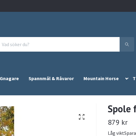
 Gnagare
Spannmål & Råvaror
Mountain Horse
T
Spole f
879 kr
Låg viktSpara