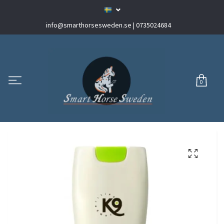
info@smarthorsesweden.se
| 0735024684
0