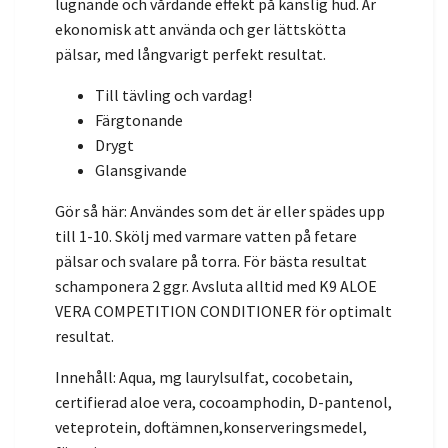
lugnande och vårdande effekt på känslig hud. Är
ekonomisk att använda och ger lättskötta
pälsar, med långvarigt perfekt resultat.
Till tävling och vardag!
Färgtonande
Drygt
Glansgivande
Gör så här: Användes som det är eller spädes upp
till 1-10. Skölj med varmare vatten på fetare
pälsar och svalare på torra. För bästa resultat
schamponera 2 ggr. Avsluta alltid med K9 ALOE
VERA COMPETITION CONDITIONER för optimalt
resultat.
Innehåll: Aqua, mg laurylsulfat, cocobetain,
certifierad aloe vera, cocoamphodin, D-pantenol,
veteprotein, doftämnen,konserveringsmedel,