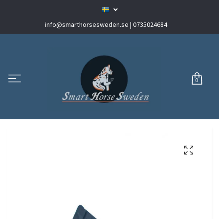
info@smarthorsesweden.se
| 0735024684
0