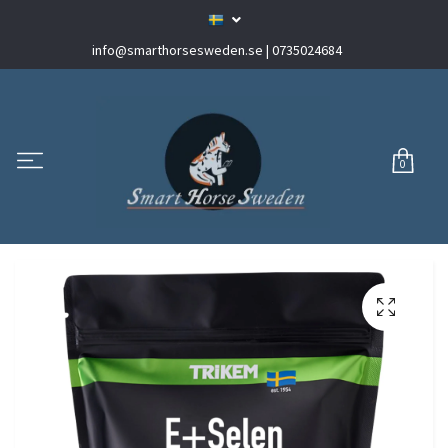
info@smarthorsesweden.se
| 0735024684
0