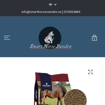
info@smarthorsesweden.se
| 0735024684
0