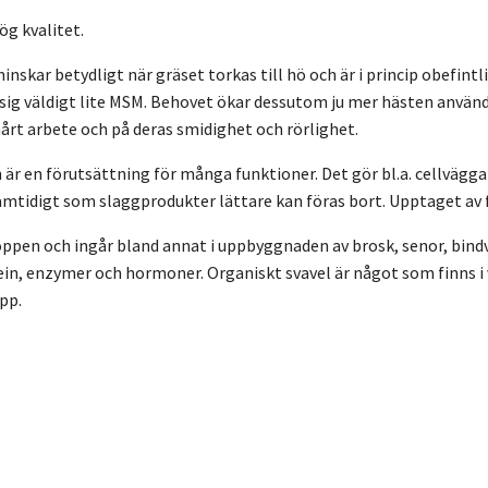
g kvalitet.
nskar betydligt när gräset torkas till hö och är i princip obefintl
 sig väldigt lite MSM. Behovet ökar dessutom ju mer hästen använd
årt arbete och på deras smidighet och rörlighet.
 är en förutsättning för många funktioner. Det gör bl.a. cellvägg
amtidigt som slaggprodukter lättare kan föras bort. Upptaget av 
roppen och ingår bland annat i uppbyggnaden av brosk, senor, bindvä
n, enzymer och hormoner. Organiskt svavel är något som finns i va
pp.