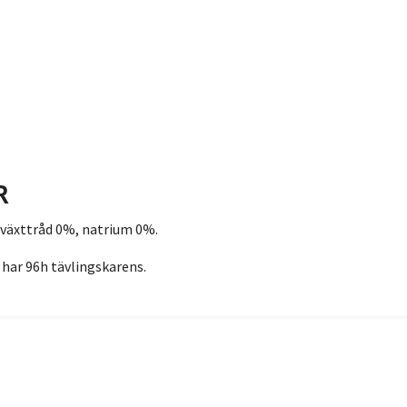
R
 växttråd 0%, natrium 0%.
har 96h tävlingskarens.