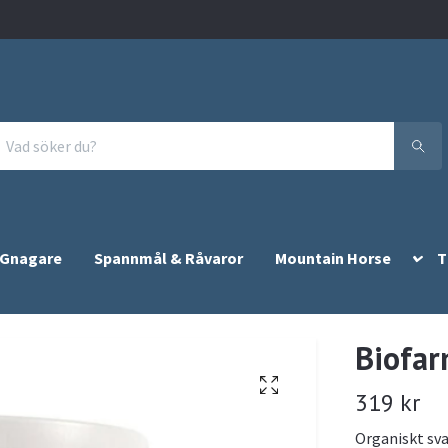
 Gnagare
Spannmål & Råvaror
Mountain Horse
T
Biofa
319 kr
Organiskt sva