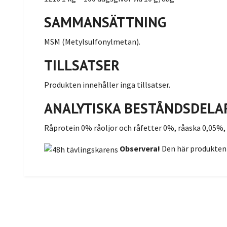
SAMMANSÄTTNING
MSM (Metylsulfonylmetan).
TILLSATSER
Produkten innehåller inga tillsatser.
ANALYTISKA BESTÅNDSDELA
Råprotein 0% råoljor och råfetter 0%, råaska 0,05%,
Observera!
Den här produkten 