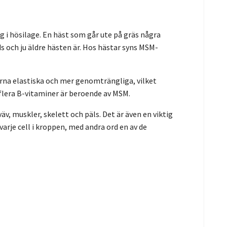
ig i hösilage. En häst som går ute på gräs några
s och ju äldre hästen är. Hos hästar syns MSM-
arna elastiska och mer genomträngliga, vilket
flera B-vitaminer är beroende av MSM.
v, muskler, skelett och päls. Det är även en viktig
rje cell i kroppen, med andra ord en av de