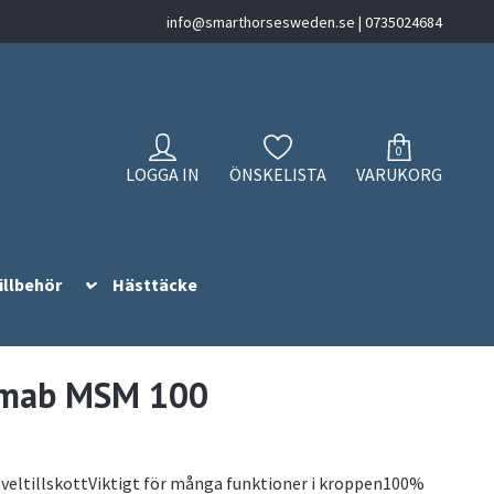
info@smarthorsesweden.se
| 0735024684
0
LOGGA IN
ÖNSKELISTA
VARUKORG
illbehör
Hästtäcke
rmab MSM 100
veltillskottViktigt för många funktioner i kroppen100%