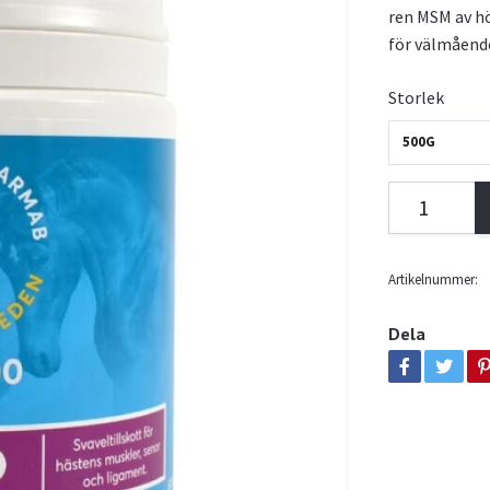
ren MSM av 
för välmående
Storlek
500G
Artikelnummer:
Dela