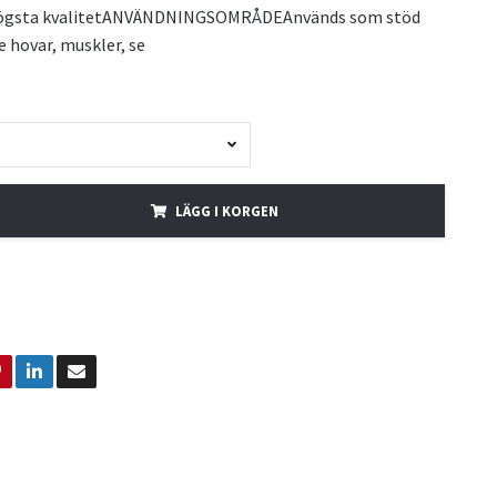
högsta kvalitetANVÄNDNINGSOMRÅDEAnvänds som stöd
 hovar, muskler, se
LÄGG I KORGEN