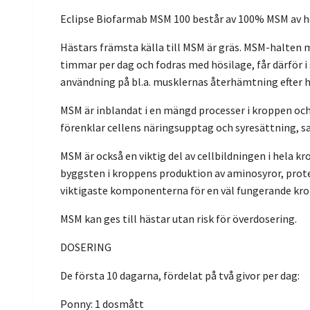
Eclipse Biofarmab MSM 100 består av 100% MSM av hö
Hästars främsta källa till MSM är gräs. MSM-halten mi
timmar per dag och fodras med hösilage, får därför i
användning på bl.a. musklernas återhämtning efter h
MSM är inblandat i en mängd processer i kroppen och
förenklar cellens näringsupptag och syresättning, s
MSM är också en viktig del av cellbildningen i hela k
byggsten i kroppens produktion av aminosyror, protei
viktigaste komponenterna för en väl fungerande kro
MSM kan ges till hästar utan risk för överdosering.
DOSERING
De första 10 dagarna,
fördelat på två givor per dag:
Ponny: 1 dosmått