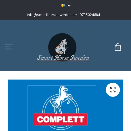
info@smarthorsesweden.se
| 0735024684
0