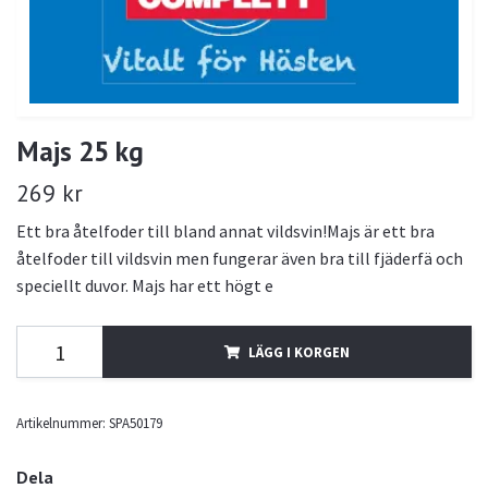
Majs 25 kg
269 kr
Ett bra åtelfoder till bland annat vildsvin!Majs är ett bra
åtelfoder till vildsvin men fungerar även bra till fjäderfä och
speciellt duvor. Majs har ett högt e
LÄGG I KORGEN
Artikelnummer:
SPA50179
Dela