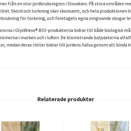
 från en stor jordbruksregion i Slovakien. På stora områden me
litet. Skörd och torkning sker skonsamt, och hela produktionen
brukning för torkning, och företagets egna omgivande skogar leve
varorna i GlyxWiese® BIO-produkterna bidrar till både biologisk m
smerna i marken och i luften. De blomstrande baljväxterna alfalf
kter, medan deras rötter bidrar till jordens hälsa genom att binda k