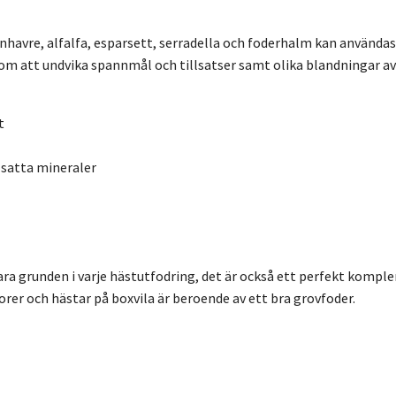
havre, alfalfa, esparsett, serradella och foderhalm kan användas
m att undvika spannmål och tillsatser samt olika blandningar av 
t
lsatta mineraler
ara grunden i varje hästutfodring, det är också ett perfekt kompl
iorer och hästar på boxvila är beroende av ett bra grovfoder.