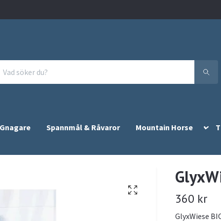
 Gnagare
Spannmål & Råvaror
Mountain Horse
T
GlyxWi
360 kr
GlyxWiese BIO