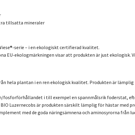
r
ra tillsatta mineraler
ese®-serie – i en ekologiskt certifierad kvalitet.
na EU-ekologmärkningen visar att produkten är just ekologisk. Vi 
 hela plantan i en ren ekologisk kvalitet. Produkten är lämplig fö
m/fosforförhållandet i till exempel en spannmålsrik foderstat, ef
e BIO Luzernecobs är produkten särskilt lämplig för hästar me
 komplement med de goda näringsämnena och aminosyrorna från lu