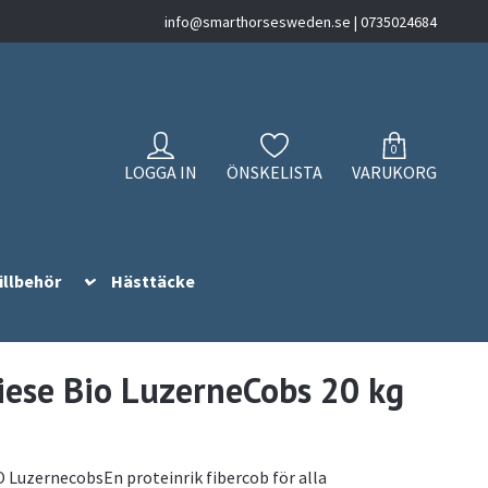
info@smarthorsesweden.se
| 0735024684
0
LOGGA IN
ÖNSKELISTA
VARUKORG
illbehör
Hästtäcke
ese Bio LuzerneCobs 20 kg
 LuzernecobsEn proteinrik fibercob för alla