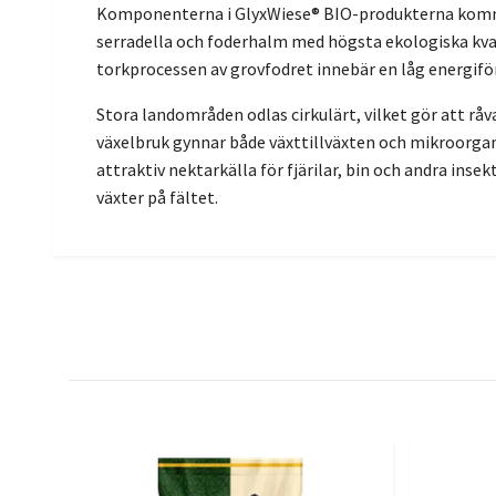
Komponenterna i GlyxWiese® BIO-produkterna kommer
serradella och foderhalm med högsta ekologiska kva
torkprocessen av grovfodret innebär en låg energiför
Stora landområden odlas cirkulärt, vilket gör att rå
växelbruk gynnar både växttillväxten och mikroorgani
attraktiv nektarkälla för fjärilar, bin och andra inse
växter på fältet.