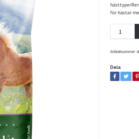
hästtyperRen,
för hästar m
Artikelnummer:
s
Dela