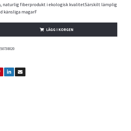
 naturlig fiberprodukt i ekologisk kvalitetSärskilt lämplig
ed känsliga magarF
LÄGG I KORGEN
t50738020