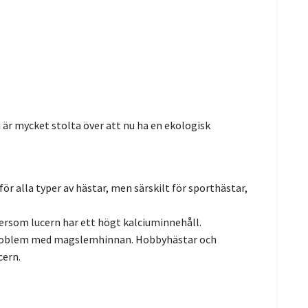
är mycket stolta över att nu ha en ekologisk
r alla typer av hästar, men särskilt för sporthästar,
tersom lucern har ett högt kalciuminnehåll.
d problem med magslemhinnan. Hobbyhästar och
cern.