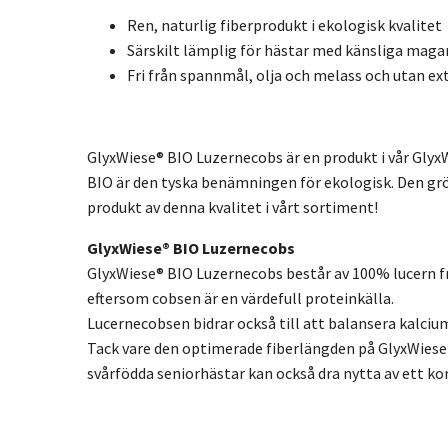
Ren, naturlig fiberprodukt i ekologisk kvalitet
Särskilt lämplig för hästar med känsliga maga
Fri från spannmål, olja och melass och utan ext
GlyxWiese® BIO Luzernecobs är en produkt i vår GlyxWi
BIO är den tyska benämningen för ekologisk. Den grö
produkt av denna kvalitet i vårt sortiment!
GlyxWiese® BIO Luzernecobs
GlyxWiese® BIO Luzernecobs består av 100% lucern från
eftersom cobsen är en värdefull proteinkälla.
Lucernecobsen bidrar också till att balansera kalciu
Tack vare den optimerade fiberlängden på GlyxWies
svårfödda seniorhästar kan också dra nytta av ett