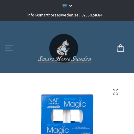
info@smarthorsesweden.se
| 0735024684
0