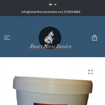
info@smarthorsesweden.se
| 0735024684
0