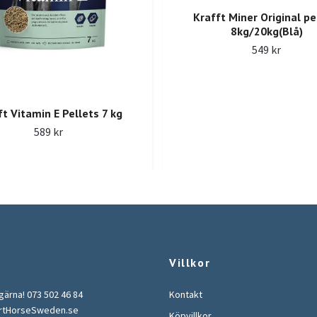
Krafft Miner Original pe
8kg/20kg(Blå)
549 kr
ft Vitamin E Pellets 7 kg
589 kr
Villkor
 gärna! 073 502 46 84
Kontakt
rtHorseSweden.se
Köpvillkor