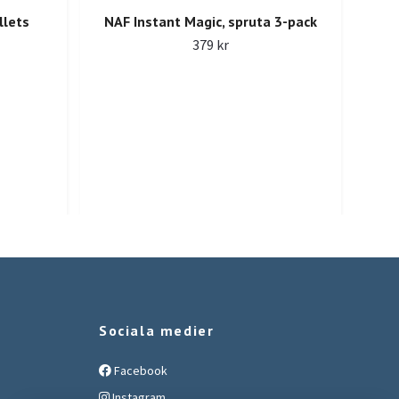
llets
NAF Instant Magic, spruta 3-pack
D&
379 kr
Sociala medier
Facebook
Instagram