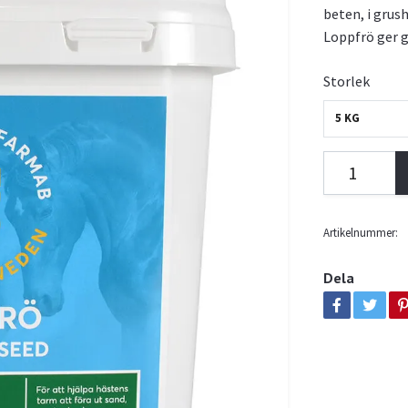
beten, i grush
Loppfrö ger g
Storlek
5 KG
Artikelnummer:
Dela