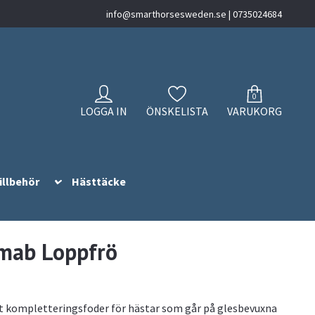
info@smarthorsesweden.se
| 0735024684
0
LOGGA IN
ÖNSKELISTA
VARUKORG
illbehör
Hästtäcke
mab Loppfrö
t kompletteringsfoder för hästar som går på glesbevuxna