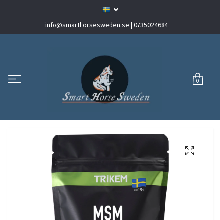
info@smarthorsesweden.se
| 0735024684
0