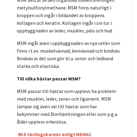
MSM består av den organiska svavelföreningen
metylsulfonylmethane. MSM finns naturligt i
kroppen och ingår i bildandet av kroppens
kollagen och keratin. Kollagen ingår i sin tur i
uppbyggnaden av leder, muskler, päls och hud.
MSM ingår även i uppbyggnaden av nya celler som
finns i t.ex. muskelvävnad, benvävnad och bindväv.
Bindväv är det som gör bl.a. senor och ledband
starka och elastiska.
Till vilka hästar passar MSM?
MSM passar till hästar som upplevs ha problem
med muskler, leder, senor och ligament. MSM
lämpar sig även väl till hästar som har
bekymmer med återhämtningen eller som p.g.a.
ålder upplevs orkeslösa.
96 h tävlingskarens enligt NEMAC