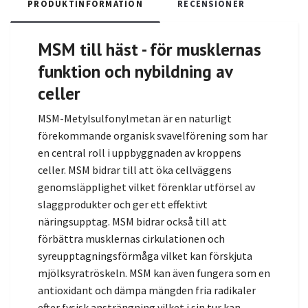
PRODUKTINFORMATION
RECENSIONER
MSM till häst - för musklernas
funktion och nybildning av
celler
MSM-Metylsulfonylmetan är en naturligt
förekommande organisk svavelförening som har
en central roll i uppbyggnaden av kroppens
celler. MSM bidrar till att öka cellväggens
genomsläpplighet vilket förenklar utförsel av
slaggprodukter och ger ett effektivt
näringsupptag. MSM bidrar också till att
förbättra musklernas cirkulationen och
syreupptagningsförmåga vilket kan förskjuta
mjölksyratröskeln. MSM kan även fungera som en
antioxidant och dämpa mängden fria radikaler
efter fysisk ansträngning vilket i sin tur kan