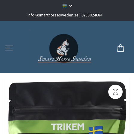
info@smarthorsesweden.se
| 0735024684
0