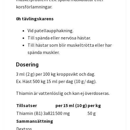
korsförlamningar.
0h tävlingskarens
Vid patellaupphakning.
Till spända eller nervösa hästar.
Till hästar som blir muskeltrötta eller har
spända muskler.
Dosering
3 ml (2 g) per 100 kg kroppsvikt och dag.
Ex. Häst 500 kg 15 ml per dag (10 g/ dag).
Thiamin är vattenlöslig och kan ej överdoseras.
Tillsatser
per 15 ml (10 g)
per kg
Thiamin (B1) 3a821
500 mg
50 g
Sammansättning
Dextros