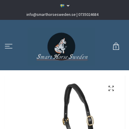
info@smarthorsesweden.se
| 0735024684
0