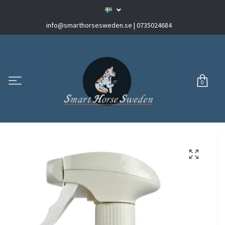
info@smarthorsesweden.se
| 0735024684
0