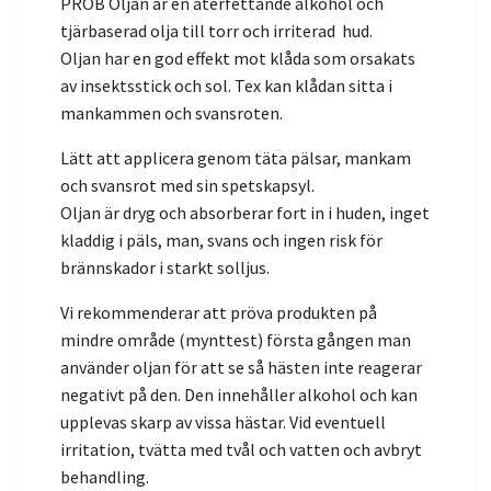
PROB Oljan är en återfettande alkohol och
tjärbaserad olja till torr och irriterad hud.
Oljan har en god effekt mot klåda som orsakats
av insektsstick och sol. Tex kan klådan sitta i
mankammen och svansroten.
Lätt att applicera genom täta pälsar, mankam
och svansrot med sin spetskapsyl.
Oljan är dryg och absorberar fort in i huden, inget
kladdig i päls, man, svans och ingen risk för
brännskador i starkt solljus.
Vi rekommenderar att pröva produkten på
mindre område (mynttest) första gången man
använder oljan för att se så hästen inte reagerar
negativt på den. Den innehåller alkohol och kan
upplevas skarp av vissa hästar. Vid eventuell
irritation, tvätta med tvål och vatten och avbryt
behandling.