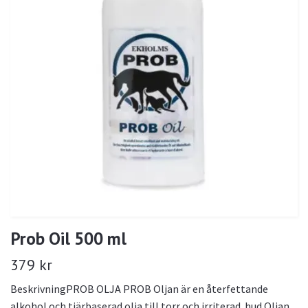
Prob Oil 500 ml
379 kr
BeskrivningPROB OLJA PROB Oljan är en återfettande
alkohol och tjärbaserad olja till torr och irriterad hud.Oljan