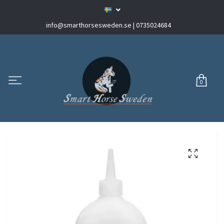
info@smarthorsesweden.se
| 0735024684
0