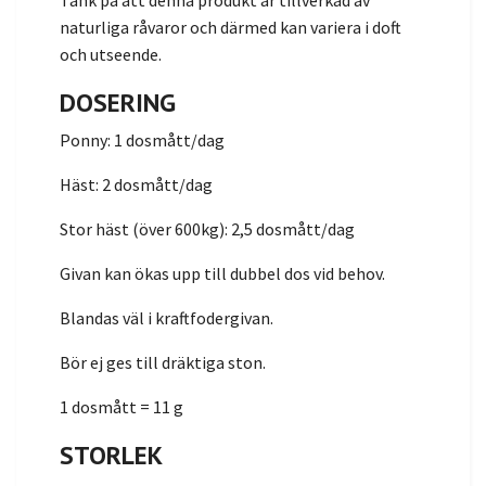
Tänk på att denna produkt är tillverkad av
naturliga råvaror och därmed kan variera i doft
och utseende.
DOSERING
Ponny: 1 dosmått/dag
Häst: 2 dosmått/dag
Stor häst (över 600kg): 2,5 dosmått/dag
Givan kan ökas upp till dubbel dos vid behov.
Blandas väl i kraftfodergivan.
Bör ej ges till dräktiga ston.
1 dosmått = 11 g
STORLEK