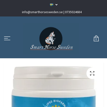
info@smarthorsesweden.se
| 0735024684
0