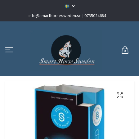
info@smarthorsesweden.se
| 0735024684
0