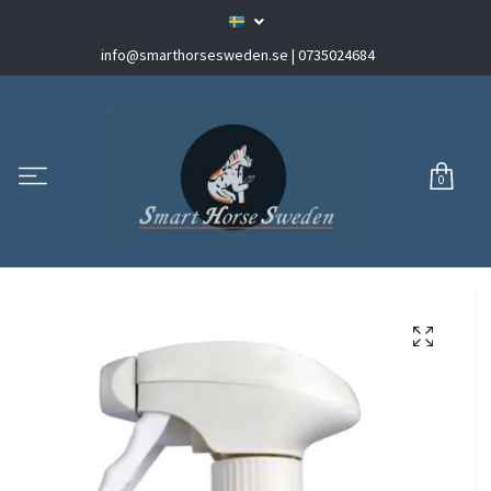
info@smarthorsesweden.se
| 0735024684
0