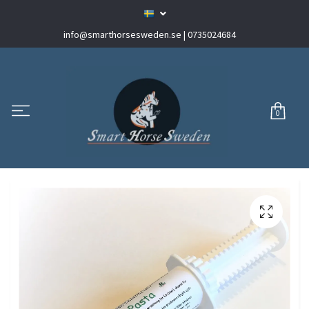
info@smarthorsesweden.se
| 0735024684
0