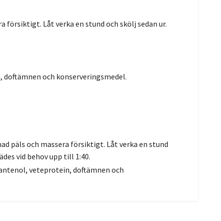
rsiktigt. Låt verka en stund och skölj sedan ur.
in, doftämnen och konserveringsmedel.
päls och massera försiktigt. Låt verka en stund
des vid behov upp till 1:40.
pantenol, veteprotein, doftämnen och