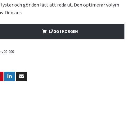
 lyster och gör den lätt att reda ut. Den optimerar volym
s. Den är s
LÄGG I KORGEN
av20-200