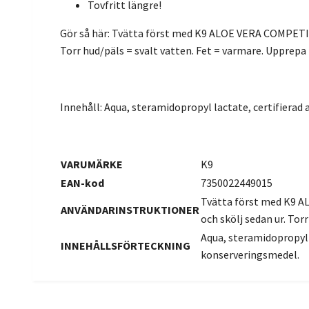
Tovfritt längre!
Gör så här: Tvätta först med K9 ALOE VERA COMPETIT
Torr hud/päls = svalt vatten. Fet = varmare. Upprepa 
Innehåll: Aqua, steramidopropyl lactate, certifiera
VARUMÄRKE
K9
EAN-kod
7350022449015
Tvätta först med K9 A
ANVÄNDARINSTRUKTIONER
och skölj sedan ur. Tor
Aqua, steramidopropyl 
INNEHÅLLSFÖRTECKNING
konserveringsmedel.