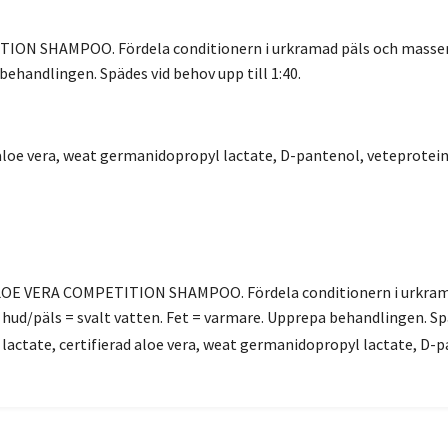
ION SHAMPOO. Fördela conditionern i urkramad päls och massera fö
behandlingen. Spädes vid behov upp till 1:40.
d aloe vera, weat germanidopropyl lactate, D-pantenol, veteprote
LOE VERA COMPETITION SHAMPOO. Fördela conditionern i urkramad 
r hud/päls = svalt vatten. Fet = varmare. Upprepa behandlingen. Spä
lactate, certifierad aloe vera, weat germanidopropyl lactate, D-