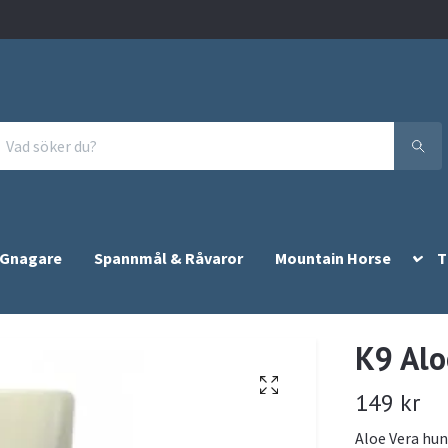
 Gnagare
Spannmål & Råvaror
Mountain Horse
T
K9 Alo
149 kr
Aloe Vera hu