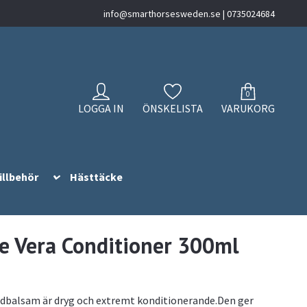
info@smarthorsesweden.se
| 0735024684
0
LOGGA IN
ÖNSKELISTA
VARUKORG
illbehör
Hästtäcke
e Vera Conditioner 300ml
ndbalsam är dryg och extremt konditionerande.Den ger