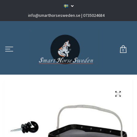
info@smarthorsesweden.se
| 0735024684
0