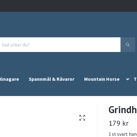
 Gnagare
Spannmål & Råvaror
Mountain Horse
T
Grindh
179 kr
1 st svart han