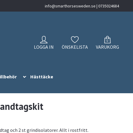
info@smarthorsesweden.se
| 0735024684
0
LOGGA IN
ÖNSKELISTA
VARUKORG
illbehör
Hästtäcke
andtagskit
dtag och 2 st grindisolatorer. Allt i rostfritt.