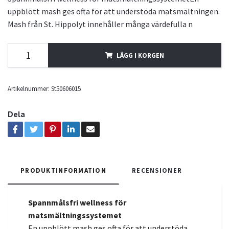
uppblött mash ges ofta för att understöda matsmältningen.
Mash från St. Hippolyt innehåller många värdefulla n
LÄGG I KORGEN
Artikelnummer:
St50606015
Dela
PRODUKTINFORMATION
RECENSIONER
Spannmålsfri wellness för
matsmältningssystemet
En uppblött mash ges ofta för att understöda