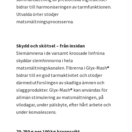
bidrar till harmoniseringen av tarmfunktionen.
Utvalda örter stödjer
matsmältningsprocesserna.
Skydd och skötsel – från insidan
Slemämnena i de varsamt krossade linfröna
skyddar slemhinnorna i hela
matsmältningskanalen. Fibrerna i Glyx-Mash®
bidrar till en god tarmaktivitet och stödjer
därmed utforslingen av skadliga ämnen och
slaggprodukter. Glyx-Mash® kan användas för
allmän stimulering av matsmältningen, på
vilodagar, under pälsbyte, efter hårt arbete och
under konvalescens.
70-250 g per 100 kg kroppsvikt