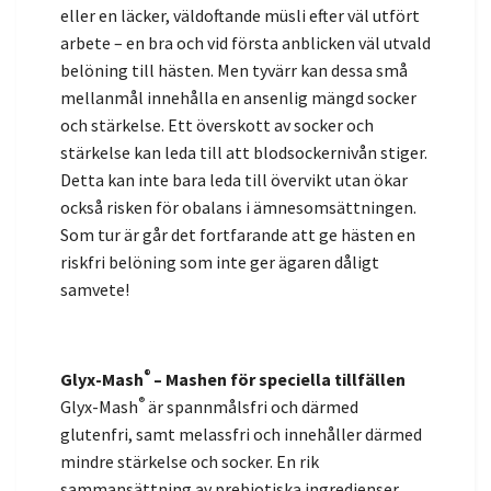
eller en läcker, väldoftande müsli efter väl utfört
arbete – en bra och vid första anblicken väl utvald
belöning till hästen. Men tyvärr kan dessa små
mellanmål innehålla en ansenlig mängd socker
och stärkelse. Ett överskott av socker och
stärkelse kan leda till att blodsockernivån stiger.
Detta kan inte bara leda till övervikt utan ökar
också risken för obalans i ämnesomsättningen.
Som tur är går det fortfarande att ge hästen en
riskfri belöning som inte ger ägaren dåligt
samvete!
®
Glyx-Mash
– Mashen för speciella tillfällen
®
Glyx-Mash
är spannmålsfri och därmed
glutenfri, samt melassfri och innehåller därmed
mindre stärkelse och socker. En rik
sammansättning av prebio­tiska ingredienser