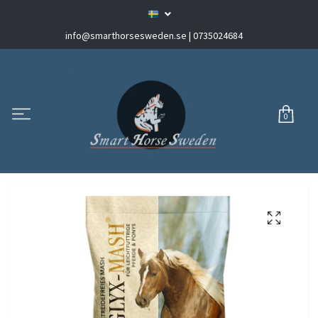
info@smarthorsesweden.se
| 0735024684
0