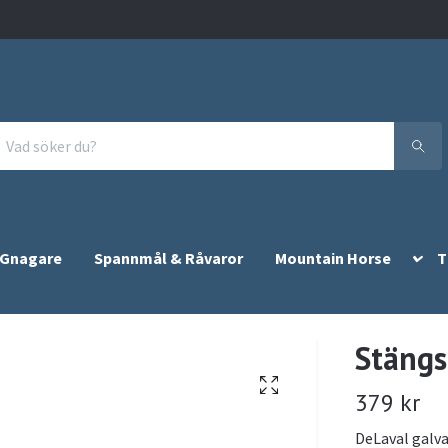
 Gnagare
Spannmål & Råvaror
Mountain Horse
T
Stängs
379 kr
DeLaval galva