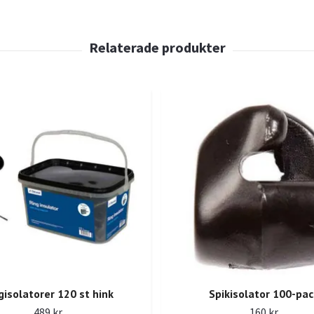
gisolatorer 120 st hink
Spikisolator 100-pac
489 kr
160 kr