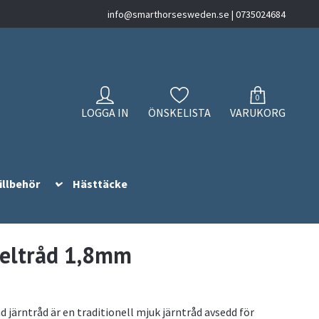
info@smarthorsesweden.se
| 0735024684
0
LOGGA IN
ÖNSKELISTA
VARUKORG
illbehör
Hästtäcke
eltråd 1,8mm
d järntråd är en traditionell mjuk järntråd avsedd för