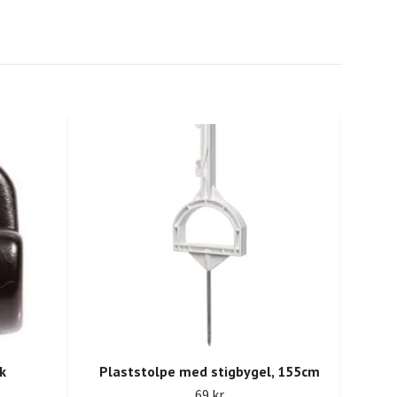
k
Plaststolpe med stigbygel, 155cm
69 kr