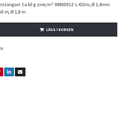
lstängsel. Ca 60 g zink/m². 98800912: L:410m, Ø 1,4mm
50 m, Ø 1,8 m
LÄGG I KORGEN
74