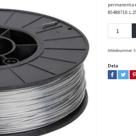
permanenta e
85488710: L:2
Artikelnummer:
5
Dela