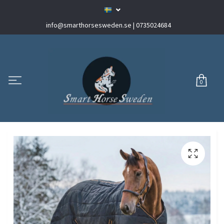
info@smarthorsesweden.se
| 0735024684
0