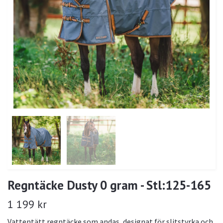
Regntäcke Dusty 0 gram - Stl:125-165
1 199 kr
Vattentätt regntäcke som andas, designat för slitstyrka och