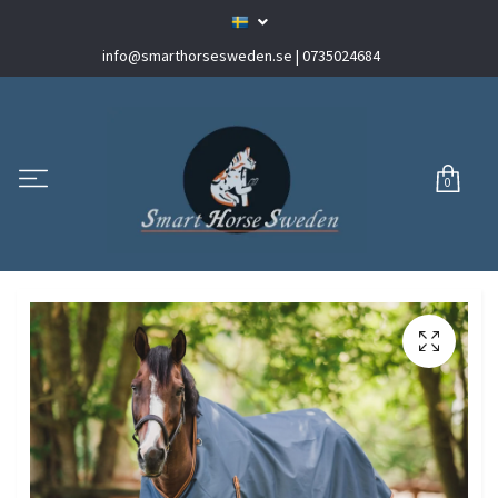
info@smarthorsesweden.se
| 0735024684
0