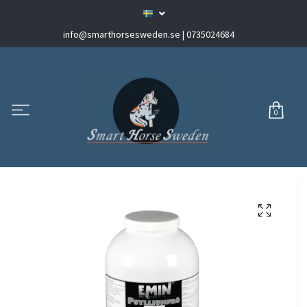
info@smarthorsesweden.se
| 0735024684
0