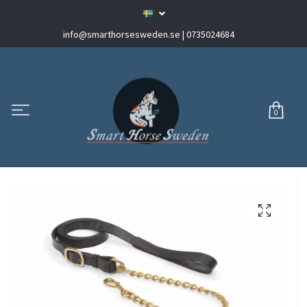
info@smarthorsesweden.se
| 0735024684
0